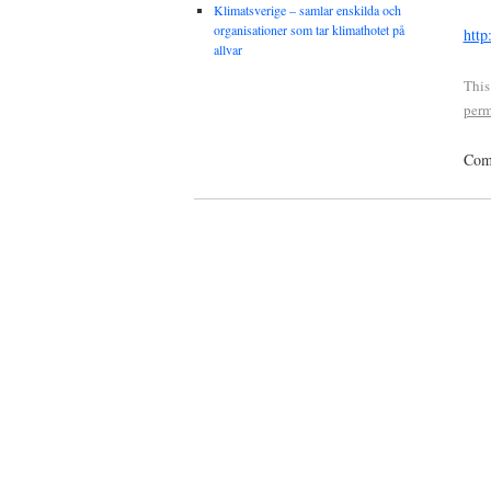
Klimatsverige – samlar enskilda och
organisationer som tar klimathotet på
http
allvar
This
perm
Comm