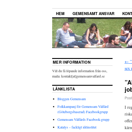
HEM
GEMENSAMT ANSVAR
KONT
←
”
MER INFORMATION
sex 
Vill du få löpande information från oss,
maila: kontakt[at]gemensamvalfard.se
”A
jo
LÄNKLISTA
Post
Bloggen Gemensam
Folkkampanj för Gemensam Välfärd
I re
(Göteborgsbaserad) Facebookgrupp
risk
Gemensam Välfärds Facebook-grupp
offe
Katalys – fackligt idéinstitut
kärn