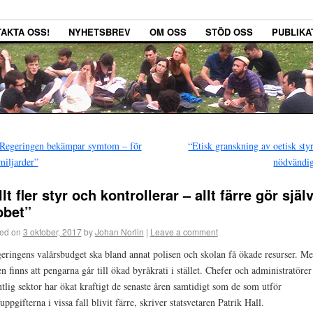
AKTA OSS!
NYHETSBREV
OM OSS
STÖD OSS
PUBLIKA
Regeringen bekämpar symtom – för
“Etisk granskning av oetisk sty
miljarder”
nödvändi
llt fler styr och kontrollerar – allt färre gör själ
bbet”
ed on
3 oktober, 2017
by
Johan Norlin
|
Leave a comment
geringens valårsbudget ska bland annat polisen och skolan få ökade resurser. M
en finns att pengarna går till ökad byråkrati i stället. Chefer och administratörer
ntlig sektor har ökat kraftigt de senaste åren samtidigt som de som utför
uppgifterna i vissa fall blivit färre, skriver statsvetaren Patrik Hall.