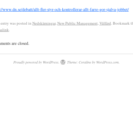
://www.dn.se/debatt/allt-fler-styr-och-kontrollerar-allt-farre-gor-sjalva-jobbet/
 entry was posted in
Nedskärningar
,
New Public Management
,
Välfärd
. Bookmark t
alink
.
ents are closed.
Proudly powered by WordPress.
Theme: Coraline by
WordPress.com
.