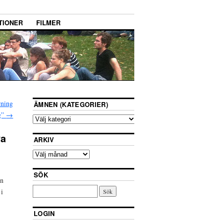
TIONER
FILMER
rning
ÄMNEN (KATEGORIER)
g”
→
va
ARKIV
SÖK
en
 i
LOGIN