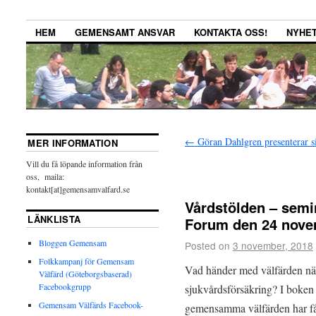
HEM
GEMENSAMT ANSVAR
KONTAKTA OSS!
NYHE
←
Göran Dahlgren presenterar s
MER INFORMATION
Vill du få löpande information från
oss, maila:
kontakt[at]gemensamvalfard.se
Vårdstölden – semi
LÄNKLISTA
Forum den 24 nov
Bloggen Gemensam
Posted on
3 november, 2018
Folkkampanj för Gemensam
Vad händer med välfärden när
Välfärd (Göteborgsbaserad)
Facebookgrupp
sjukvårdsförsäkring? I boken
Gemensam Välfärds Facebook-
gemensamma välfärden har fått 