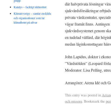
grupp
där halvprivata lösningar väx
Katalys – fackligt idéinstitut
sjukvårdsförsäkringar erbjuds g
Klimatsverige – samlar enskilda
privata vårdcentraler, speciali
och organisationer som tar
klimathotet på allvar
vägar framåt finns. Antingen
sjukvårdssystemet genom skatt
en tudelad välfärd, där högin
medan låginkomsttagare hänvisa
John Lapidus, doktor i ekonomi
”Vårdstölden” (Leopard förl
Moderator: Lisa Pelling, utr
Arrangörer: Arena Idé och G
This entry was posted in
Arran
och omsorg
. Bookmark the
per