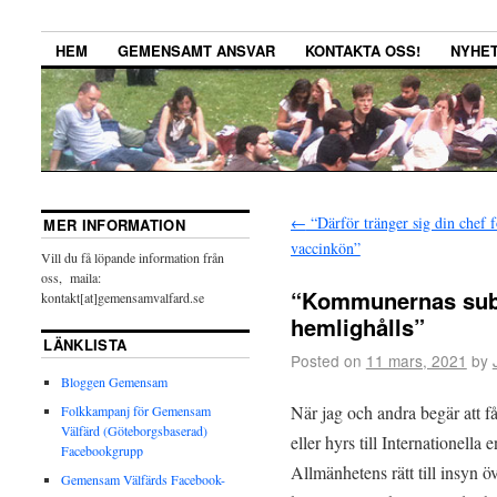
HEM
GEMENSAMT ANSVAR
KONTAKTA OSS!
NYHE
←
“Därför tränger sig din chef f
MER INFORMATION
vaccinkön”
Vill du få löpande information från
oss, maila:
“Kommunernas subve
kontakt[at]gemensamvalfard.se
hemlighålls”
LÄNKLISTA
Posted on
11 mars, 2021
by
Bloggen Gemensam
När jag och andra begär att f
Folkkampanj för Gemensam
Välfärd (Göteborgsbaserad)
eller hyrs till Internationella
Facebookgrupp
Allmänhetens rätt till insyn ö
Gemensam Välfärds Facebook-