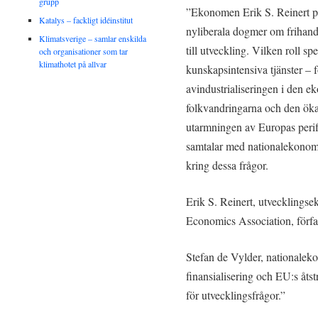
grupp
”Ekonomen Erik S. Reinert pr
Katalys – fackligt idéinstitut
nyliberala dogmer om frihand
Klimatsverige – samlar enskilda
till utveckling. Vilken roll s
och organisationer som tar
klimathotet på allvar
kunskapsintensiva tjänster – f
avindustrialiseringen i den e
folkvandringarna och den ökan
utarmningen av Europas peri
samtalar med nationalekonom
kring dessa frågor.
Erik S. Reinert, utvecklingse
Economics Association, förfa
Stefan de Vylder, nationalek
finansialisering och EU:s åts
för utvecklingsfrågor.”