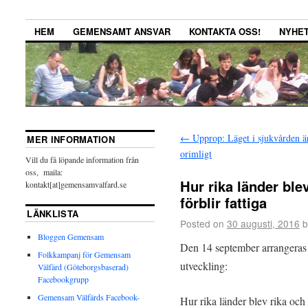
HEM
GEMENSAMT ANSVAR
KONTAKTA OSS!
NYHE
←
Upprop: Läget i sjukvården är
MER INFORMATION
orimligt
Vill du få löpande information från
oss, maila:
Hur rika länder blev
kontakt[at]gemensamvalfard.se
förblir fattiga
LÄNKLISTA
Posted on
30 augusti, 2016
b
Bloggen Gemensam
Den 14 september arrangeras
Folkkampanj för Gemensam
utveckling:
Välfärd (Göteborgsbaserad)
Facebookgrupp
Gemensam Välfärds Facebook-
Hur rika länder blev rika och f