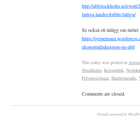
http://abfstockholm.se/event/
fattiga-lander-forblir-fattiga/
.
Se också ett inlägg om möte
https://gemensam.wordpress.
ekonomidiskussion-pa-abf/
This entry was posted in
Arran
Stockholm
,
Krispolitik
,
Nedskä
Privatiseringar
,
Skatteparadis
,
Comments are closed.
Proudly powered by WordPr