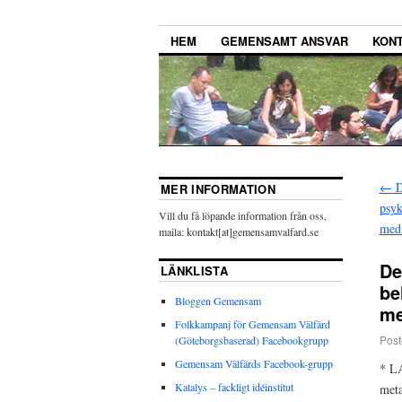
HEM
GEMENSAMT ANSVAR
KONT
←
D
MER INFORMATION
psyk
Vill du få löpande information från oss,
medi
maila: kontakt[at]gemensamvalfard.se
De
LÄNKLISTA
be
Bloggen Gemensam
me
Folkkampanj för Gemensam Välfärd
Post
(Göteborgsbaserad) Facebookgrupp
Gemensam Välfärds Facebook-grupp
* LA
Katalys – fackligt idéinstitut
meta