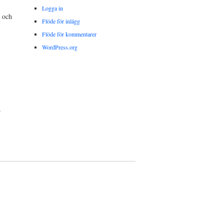
Logga in
 och
Flöde för inlägg
Flöde för kommentarer
WordPress.org
.