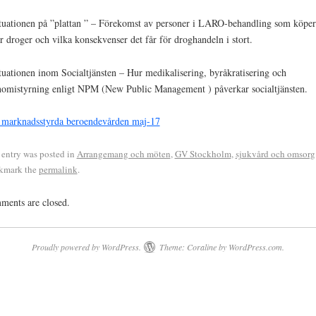
tuationen på ”plattan ” – Förekomst av personer i LARO-behandling som köper
er droger och vilka konsekvenser det får för droghandeln i stort.
tuationen inom Socialtjänsten – Hur medikalisering, byråkratisering och
omistyrning enligt NPM (New Public Management ) påverkar socialtjänsten.
marknadsstyrda beroendevården maj-17
 entry was posted in
Arrangemang och möten
,
GV Stockholm
,
sjukvård och omsorg
kmark the
permalink
.
ents are closed.
Proudly powered by WordPress.
Theme: Coraline by
WordPress.com
.