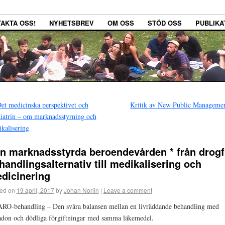
AKTA OSS!
NYHETSBREV
OM OSS
STÖD OSS
PUBLIKA
et medicinska perspektivet och
Kritik av New Public Manageme
iatrin – om marknadsstyrning och
kalisering
n marknadsstyrda beroendevården * från drogf
handlingsalternativ till medikalisering och
dicinering
ed on
19 april, 2017
by
Johan Norlin
|
Leave a comment
RO-behandling – Den svåra balansen mellan en livräddande behandling med
don och dödliga förgiftningar med samma läkemedel.