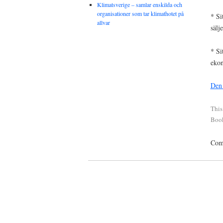
Klimatsverige – samlar enskilda och
organisationer som tar klimathotet på
* Si
allvar
sälj
* Si
ekon
Den 
This
Boo
Comm