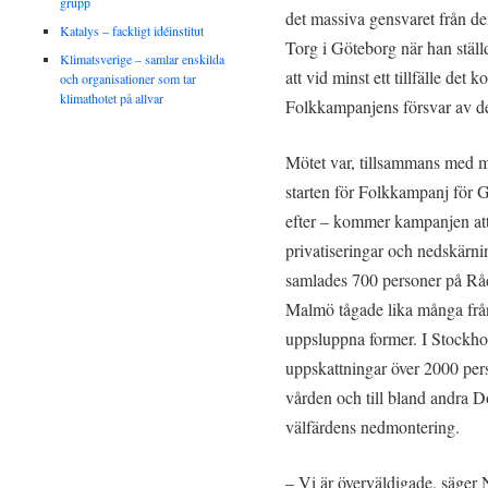
grupp
det massiva gensvaret från d
Katalys – fackligt idéinstitut
Torg i Göteborg när han stäl
Klimatsverige – samlar enskilda
att vid minst ett tillfälle de
och organisationer som tar
klimathotet på allvar
Folkkampanjens försvar av 
Mötet var, tillsammans med mö
starten för Folkkampanj för 
efter – kommer kampanjen att 
privatiseringar och nedskärni
samlades 700 personer på Rådh
Malmö tågade lika många från
uppsluppna former. I Stockho
uppskattningar över 2000 pers
vården och till bland andra
välfärdens nedmontering.
– Vi är överväldigade, säge