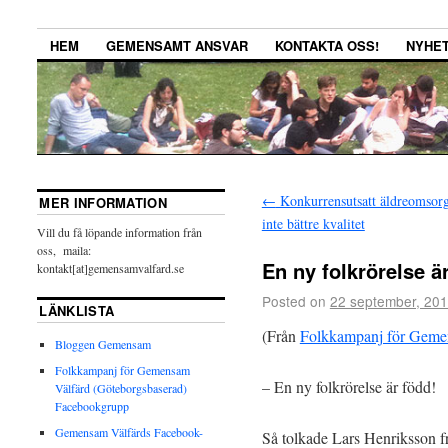
HEM
GEMENSAMT ANSVAR
KONTAKTA OSS!
NYHE
←
Konkurrensutsatt äldreomsorg
MER INFORMATION
inte bättre kvalitet
Vill du få löpande information från
oss, maila:
En ny folkrörelse ä
kontakt[at]gemensamvalfard.se
Posted on
22 september, 20
LÄNKLISTA
(Från
Folkkampanj för Geme
Bloggen Gemensam
Folkkampanj för Gemensam
– En ny folkrörelse är född!
Välfärd (Göteborgsbaserad)
Facebookgrupp
Gemensam Välfärds Facebook-
Så tolkade Lars Henriksson 