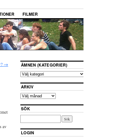
TIONER
FILMER
ur?
→
ÄMNEN (KATEGORIER)
ARKIV
SÖK
temet
s av
LOGIN