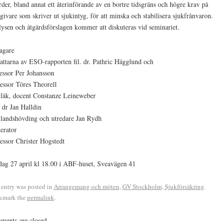
rder, bland annat ett återinförande av en bortre tidsgräns och högre krav på
givare som skriver ut sjukintyg, för att minska och stabilisera sjukfrånvaron.
ysen och åtgärdsförslagen kommer att diskuteras vid seminariet.
agare
attarna av ESO-rapporten fil. dr. Pathric Hägglund och
essor Per Johansson
essor Töres Theorell
läk, docent Constanze Leineweber
dr Jan Halldin
 landshövding och utredare Jan Rydh
erator
essor Christer Hogstedt
ag 27 april kl 18.00 i ABF-huset, Sveavägen 41
 entry was posted in
Arrangemang och möten
,
GV Stockholm
,
Sjukförsäkring
.
kmark the
permalink
.
ents are closed.