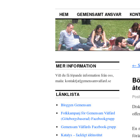
HEM
GEMENSAMT ANSVAR
KONT
←
S
MER INFORMATION
Vill du få löpande information från oss,
Bö
maila: kontakt[at]gemensamvalfard.se
åt
LÄNKLISTA
Post
Bloggen Gemensam
Disk
Folkkampanj för Gemensam Välfärd
offe
(Göteborgsbaserad) Facebookgrupp
Gemensam Välfärds Facebook-grupp
En n
Katalys – fackligt idéinstitut
förä