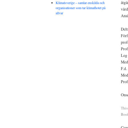
åtgä
Klimatsverige – samlar enskilda och
organisationer som tar klimathotet på
vård
allvar
Anal
Delt
Förf
prof
Prof
Leg 
Med 
F.d.
Mod
Prof
Onsd
This
Boo
Comm