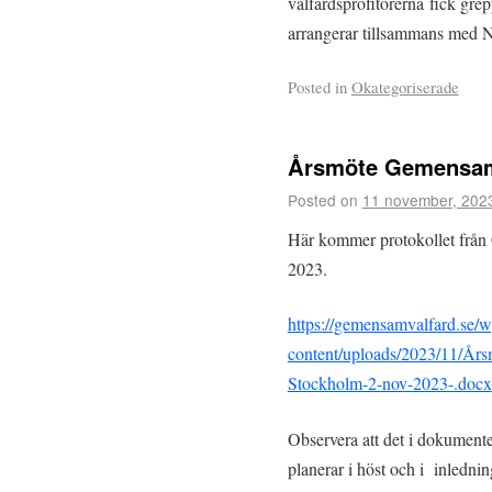
välfärdsprofitörerna fick gr
arrangerar tillsammans med Nä
Posted in
Okategoriserade
Årsmöte Gemensam
Posted on
11 november, 202
Här kommer protokollet från
2023.
https://gemensamvalfard.se/w
content/uploads/2023/11/Års
Stockholm-2-nov-2023-.docx
Observera att det i dokument
planerar i höst och i inlednin