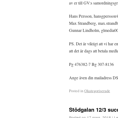
av er till GV:s samordningsg
Hans Persson, hansgpersso
Max Strandberg, max.strand
Gunnar Lindholm, glmedia
PS. Det är viktigt att vi har 
att det är dags att betala med
Pg 476382-7 Bg 307-8136
Ange även din mailadress DS
Posted in
Okategoriserade
Stödgalan 12/3 suc
Posted on
17 mars, 2018
|
Le