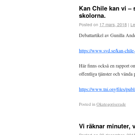
Kan Chile kan vi – 
skolorna.
Posted on
17 mars, 2018
|
Le
Debattartikel av Gunilla And
https://www.svd.se/kan-chile-
Här finns också en rapport om 
offentliga tjänster och vända 
https://www.tni.org/files/pu
Posted in
Okategoriserade
Vi räknar minuter, 
Posted on
20 december, 201