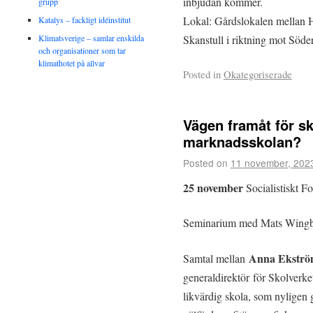
inbjudan kommer.
grupp
Lokal: Gårdslokalen mellan 
Katalys – fackligt idéinstitut
Klimatsverige – samlar enskilda
Skanstull i riktning mot Söde
och organisationer som tar
klimathotet på allvar
Posted in
Okategoriserade
Vägen framåt för sk
marknadsskolan?
Posted on
11 november, 202
25 november
Socialistiskt 
Seminarium med Mats Wingbo
Anna Ekstr
Samtal mellan
generaldirektör för Skolverk
likvärdig skola, som nyligen 