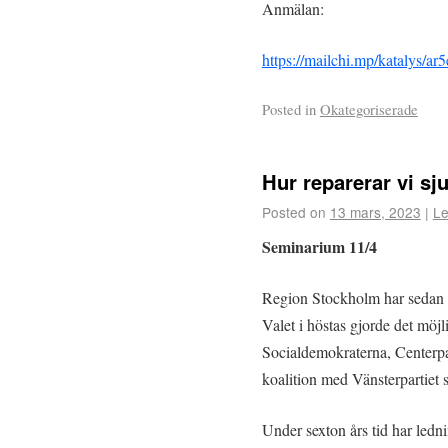
Anmälan:
https://mailchi.mp/katalys/ar5
Posted in
Okategoriserade
Hur reparerar vi s
Posted on
13 mars, 2023
|
Le
Seminarium 11/4
Region Stockholm har sedan 2
Valet i höstas gjorde det möjl
Socialdemokraterna, Centerpar
koalition med Vänsterpartiet 
Under sexton års tid har ledn