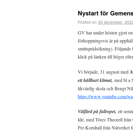
Nystart för Gemen
Posted on
30 december, 202
GV har under hösten gjort en
förhoppningsvis är på upphäl
smittspridsökning). Följande f
klick på länken till höger elle
Vi började, 31 augusti med
M
ett hållbart klimat,
med bl a 
likvärdig skola och Bengt Ni
https://www.youtube.com/
Välfärd på fallrepet,
ett sem
Idé, med Töres Theorell frå
Per Kornhall från Nätverket f