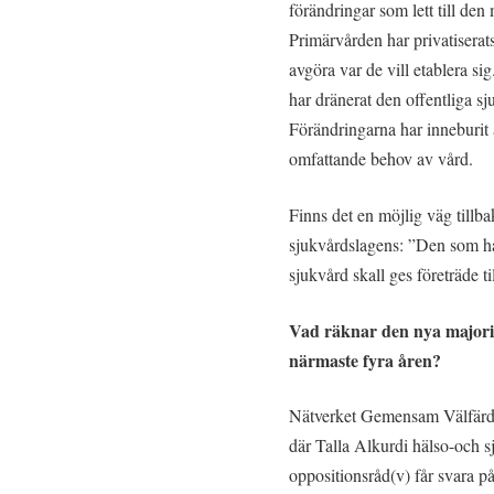
förändringar som lett till de
Primärvården har privatiserats 
avgöra var de vill etablera si
har dränerat den offentliga s
Förändringarna har inneburit
omfattande behov av vård.
Finns det en möjlig väg tillb
sjukvårdslagens: ”Den som har
sjukvård skall ges företräde t
Vad räknar den nya major
närmaste fyra åren?
Nätverket Gemensam Välfärd o
där Talla Alkurdi hälso-och 
oppositionsråd(v) får svara p