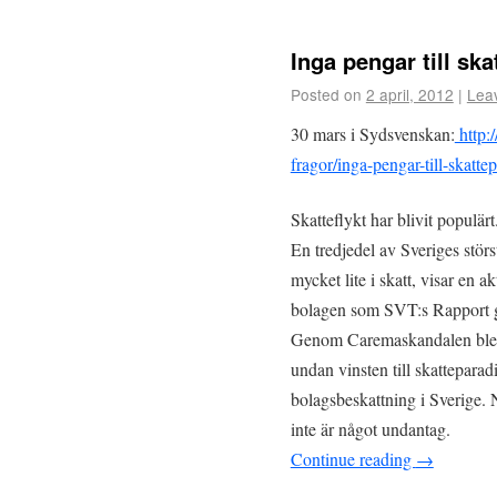
Inga pengar till ska
Posted on
2 april, 2012
|
Lea
30 mars i Sydsvenskan:
http:
fragor/inga-pengar-till-skatte
Skatteflykt har blivit populärt
En tredjedel av Sveriges störs
mycket lite i skatt, visar en a
bolagen som SVT:s Rapport g
Genom Caremaskandalen blev d
undan vinsten till skatteparad
bolagsbeskattning i Sverige. N
inte är något undantag.
Continue reading
→