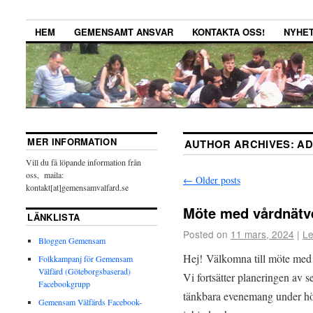
HEM
GEMENSAMT ANSVAR
KONTAKTA OSS!
NYHE
MER INFORMATION
AUTHOR ARCHIVES:
AD
Vill du få löpande information från
oss, maila:
←
Older posts
kontakt[at]gemensamvalfard.se
Möte med vårdnätv
LÄNKLISTA
Posted on
11 mars, 2024
|
Le
Bloggen Gemensam
Hej! Välkomna till möte med
Folkkampanj för Gemensam
Välfärd (Göteborgsbaserad)
Vi fortsätter planeringen av 
Facebookgrupp
tänkbara evenemang under höst
Gemensam Välfärds Facebook-